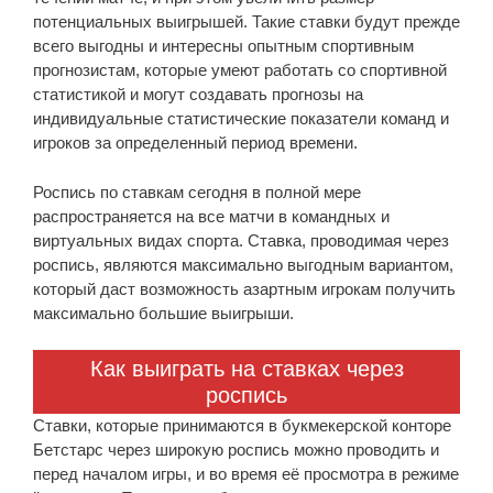
потенциальных выигрышей. Такие ставки будут прежде
всего выгодны и интересны опытным спортивным
прогнозистам, которые умеют работать со спортивной
статистикой и могут создавать прогнозы на
индивидуальные статистические показатели команд и
игроков за определенный период времени.
Роспись по ставкам сегодня в полной мере
распространяется на все матчи в командных и
виртуальных видах спорта. Ставка, проводимая через
роспись, являются максимально выгодным вариантом,
который даст возможность азартным игрокам получить
максимально большие выигрыши.
Как выиграть на ставках через
роспись
Ставки, которые принимаются в букмекерской конторе
Бетстарс через широкую роспись можно проводить и
перед началом игры, и во время её просмотра в режиме